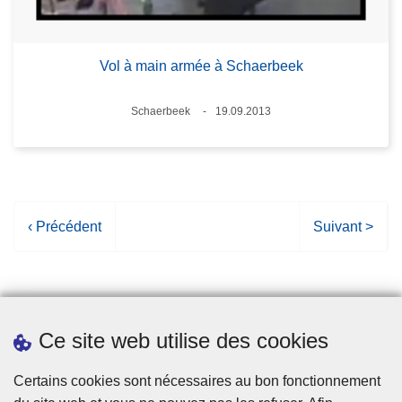
Vol à main armée à Schaerbeek
Lieux
Schaerbeek
19.09.2013
Date
P
‹ Précédent
P
Suivant >
a
a
g
g
e
e
p
s
Ce site web utilise des cookies
r
u
é
i
Statistiques
Certains cookies sont nécessaires au bon fonctionnement
c
v