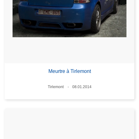
Meurtre à Tirlemont
Lieux
Tirlemont
08.01.2014
Date