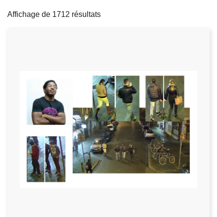
filters
c
Affichage de 1712 résultats
i
p
a
l