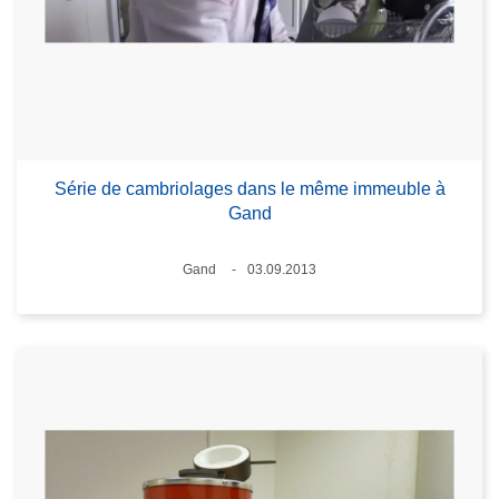
Série de cambriolages dans le même immeuble à
Gand
Lieux
Gand
03.09.2013
Date