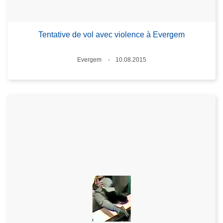
Tentative de vol avec violence à Evergem
Lieux
Evergem
10.08.2015
Date