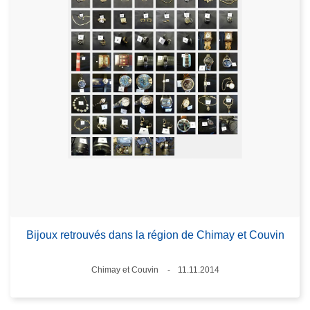
Bijoux retrouvés dans la région de Chimay et Couvin
Lieux
Chimay et Couvin
11.11.2014
Date