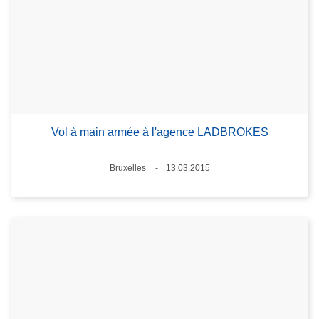
Vol à main armée à l'agence LADBROKES
Lieux
Bruxelles
13.03.2015
Date