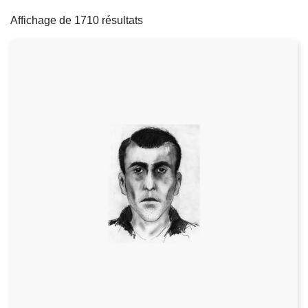
filters
c
Affichage de 1710 résultats
i
p
a
l