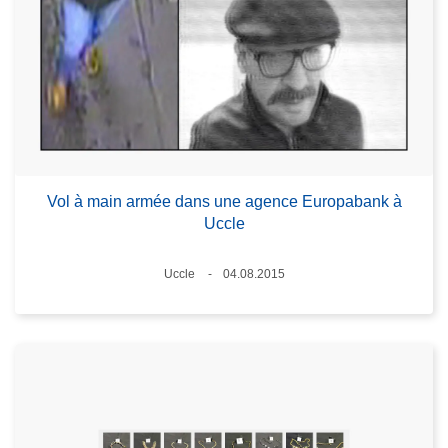
Vol à main armée dans une agence Europabank à
Uccle
Lieux
Uccle
04.08.2015
Date