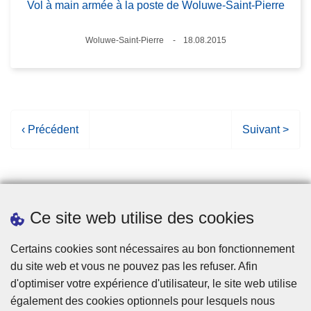
Vol à main armée à la poste de Woluwe-Saint-Pierre
Lieux
Woluwe-Saint-Pierre
18.08.2015
Date
P
‹ Précédent
P
Suivant >
a
a
g
g
e
e
p
s
Ce site web utilise des cookies
r
u
é
i
Statistiques
Certains cookies sont nécessaires au bon fonctionnement
c
v
du site web et vous ne pouvez pas les refuser. Afin
é
a
d'optimiser votre expérience d'utilisateur, le site web utilise
d
n
également des cookies optionnels pour lesquels nous
e
t