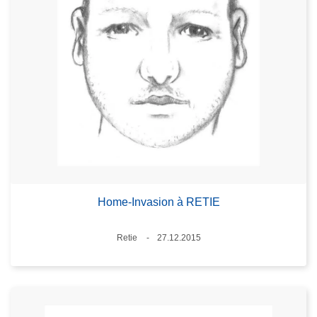
Home-Invasion à RETIE
Lieux
Retie
27.12.2015
Date