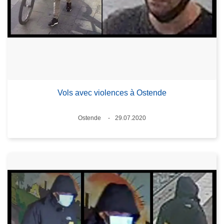
Vols avec violences à Ostende
Lieux
Ostende
29.07.2020
Date