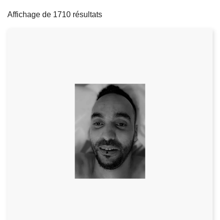
filters
c
Affichage de 1710 résultats
i
p
a
l