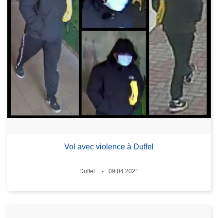
Vol avec violence à Duffel
Lieux
Duffel
09.04.2021
Date