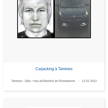
Carjacking à Tamines
Lieux
Tamines - Gilly + lieu-dit Barrière de Romedenne
12.01.2022
Date