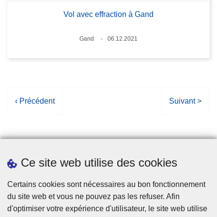
Vol avec effraction à Gand
Lieux
Gand
06.12.2021
Date
P
‹ Précédent
P
Suivant >
a
a
g
g
e
e
p
s
Ce site web utilise des cookies
r
u
é
i
Statistiques
Certains cookies sont nécessaires au bon fonctionnement
c
v
du site web et vous ne pouvez pas les refuser. Afin
é
a
d'optimiser votre expérience d'utilisateur, le site web utilise
d
n