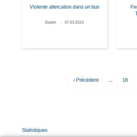
Violente altercation dans un bus
Fe
Lieux
Eupen
Date
07.03.2023
P
‹ Précédent
…
P
18
a
a
g
g
e
e
p
r
é
Statistiques
c