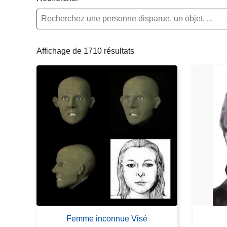
c
i
p
a
Affichage de 1710 résultats
l
Femme inconnue Visé