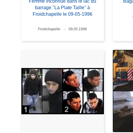
Femme inconnue dans le lac du
Baga
barrage "La Plate Taille" à
Froidchapelle le 09-05-1996
Lieux
Froidchapelle
Date
09.05.1996