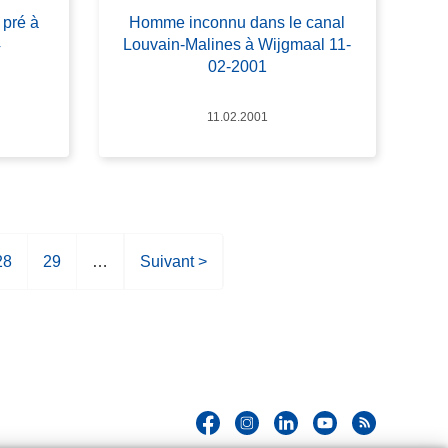
pré à
Homme inconnu dans le canal
4
Louvain-Malines à Wijgmaal 11-
02-2001
Date
11.02.2001
P
28
P
29
…
P
Suivant >
a
a
a
g
g
g
e
e
e
s
u
i
v