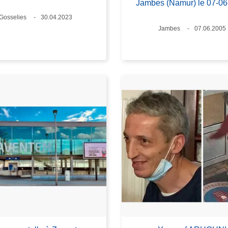
Jambes (Namur) le 07-0
Lieux
Gosselies
Date
30.04.2023
Lieux
Jambes
Date
07.06.2005