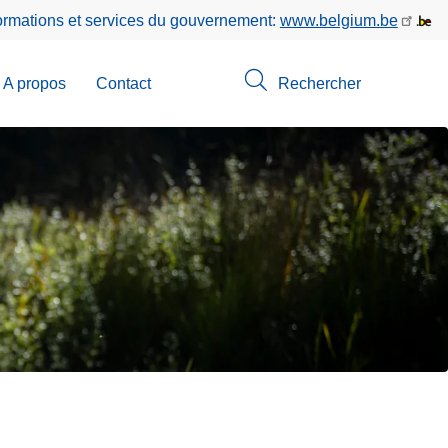
formations et services du gouvernement:
www.belgium.be
A propos
Contact
Rechercher
-
u
erche