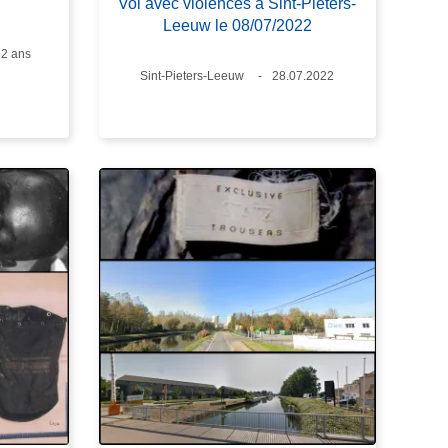
Vol avec violences à Sint-Pieters-
Leeuw le 08/07/2022
Âge
2 ans
Lieux
Sint-Pieters-Leeuw
Date
28.07.2022