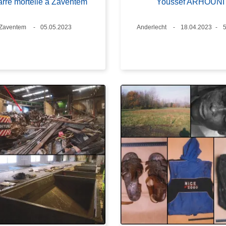
rre mortelle à Zaventem
Youssef ARHOUNI
Lieux
Zaventem
Date
05.05.2023
Lieux
Anderlecht
Date
18.04.2023
5