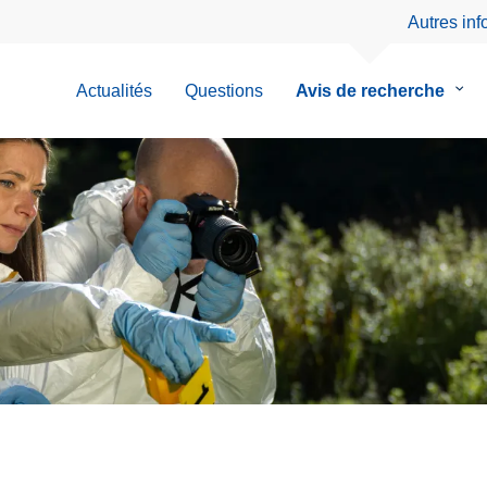
Autres in
Actualités
Questions
Avis de recherche
le
sous
men
de
Avis
de
rech