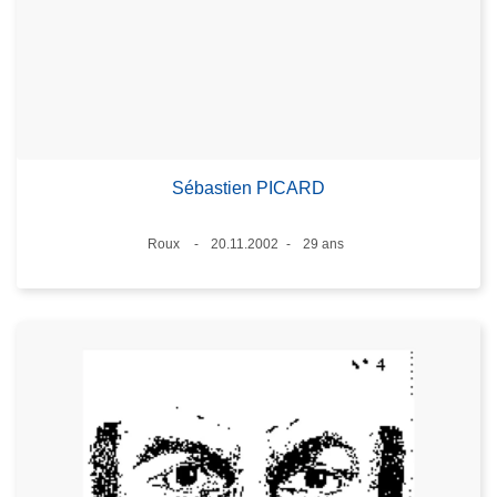
Sébastien PICARD
Lieux
Roux
20.11.2002
29 ans
Date
Âge