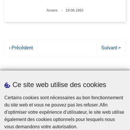
Lieux
Anvers
19.06.1992
Date
P
‹ Précédent
P
Suivant >
a
a
g
g
e
e
p
s
Ce site web utilise des cookies
r
u
é
i
Statistiques
Certains cookies sont nécessaires au bon fonctionnement
c
v
du site web et vous ne pouvez pas les refuser. Afin
é
a
d'optimiser votre expérience d'utilisateur, le site web utilise
d
n
également des cookies optionnels pour lesquels nous
e
t
vous demandons votre autorisation.
n
e