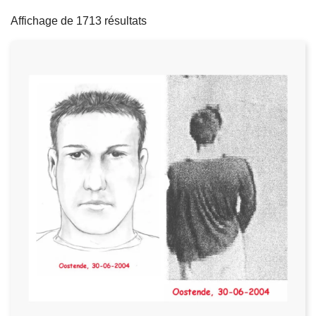
filters
c
Affichage de 1713 résultats
i
p
a
l