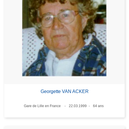
Georgette VAN ACKER
Lieux
Gare de Lille en France
22.03.1999
64 ans
Date
Âge