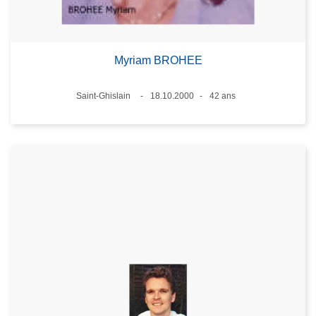
Myriam BROHEE
Lieux
Saint-Ghislain
18.10.2000
42 ans
Date
Âge