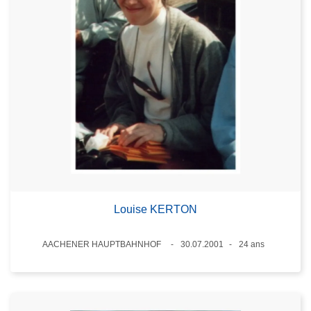
Louise KERTON
Lieux
AACHENER HAUPTBAHNHOF
30.07.2001
24 ans
Date
Âge