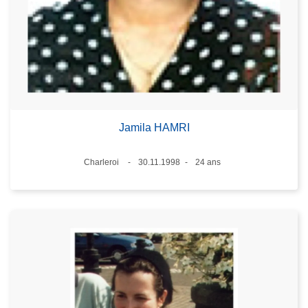
Jamila HAMRI
Lieux
Charleroi
30.11.1998
24 ans
Date
Âge