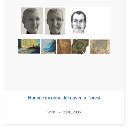
Homme inconnu découvert à Forest
Lieux
Vorst
23.01.2006
Date