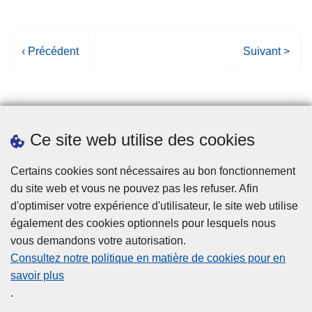
P
‹ Précédent
P
Suivant >
a
a
g
g
e
e
p
s
Ce site web utilise des cookies
r
u
é
i
Statistiques
Certains cookies sont nécessaires au bon fonctionnement
c
v
du site web et vous ne pouvez pas les refuser. Afin
é
a
d'optimiser votre expérience d'utilisateur, le site web utilise
d
n
également des cookies optionnels pour lesquels nous
e
t
vous demandons votre autorisation.
n
e
Consultez notre politique en matière de cookies pour en
t
savoir plus
e
Disclaimer
.
Privacy