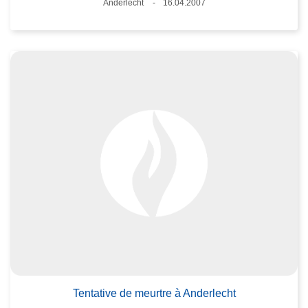
Lieux
Anderlecht
16.04.2007
Date
Tentative de meurtre à Anderlecht