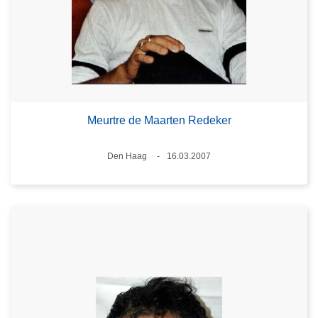
Meurtre de Maarten Redeker
Lieux
Den Haag
16.03.2007
Date