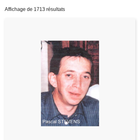
filters
c
Affichage de 1713 résultats
i
p
a
l