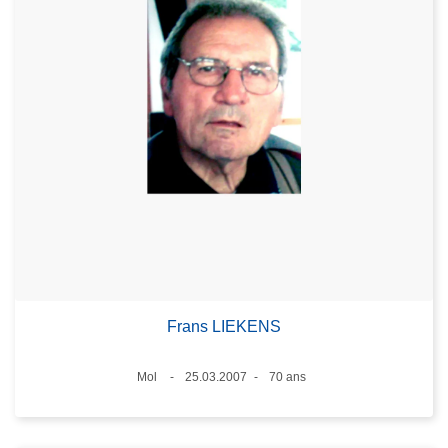
Frans LIEKENS
Lieux
Mol
25.03.2007
70 ans
Date
Âge