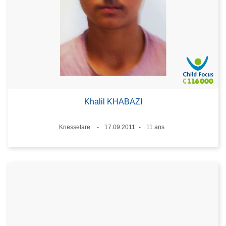
Khalil KHABAZI
Lieux
Knesselare
17.09.2011
11 ans
Date
Âge