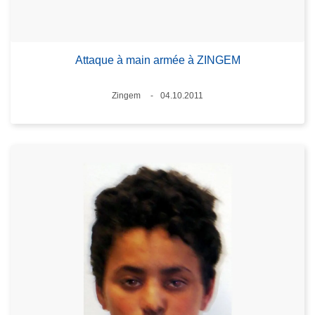
Attaque à main armée à ZINGEM
Lieux
Zingem
04.10.2011
Date