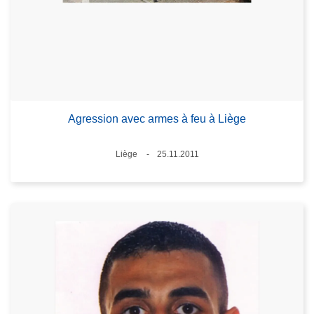
Agression avec armes à feu à Liège
Lieux
Liège
25.11.2011
Date