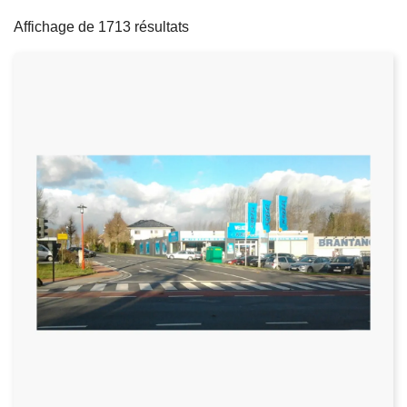
filters
c
Affichage de 1713 résultats
i
p
a
l