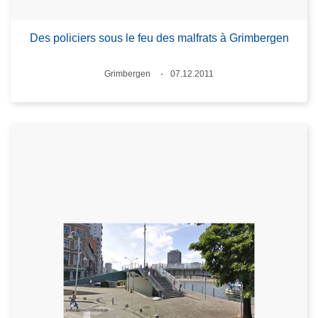
Des policiers sous le feu des malfrats à Grimbergen
Lieux
Grimbergen
07.12.2011
Date