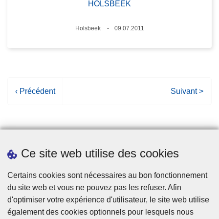
HOLSBEEK
Lieux
Holsbeek
09.07.2011
Date
P
‹ Précédent
P
Suivant >
a
a
g
g
e
e
p
s
Ce site web utilise des cookies
r
u
é
i
Statistiques
Certains cookies sont nécessaires au bon fonctionnement
c
v
du site web et vous ne pouvez pas les refuser. Afin
é
a
d'optimiser votre expérience d'utilisateur, le site web utilise
d
n
également des cookies optionnels pour lesquels nous
e
t