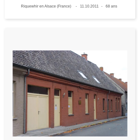
Lieux
Riquewhir en Alsace (France)
11.10.2011
68 ans
Date
Âge