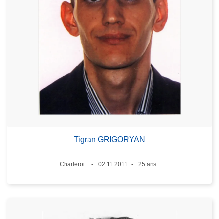
Tigran GRIGORYAN
Lieux
Charleroi
02.11.2011
25 ans
Date
Âge