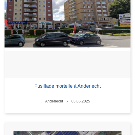
Fusillade mortelle à Anderlecht
Lieux
Anderlecht
05.06.2025
Date