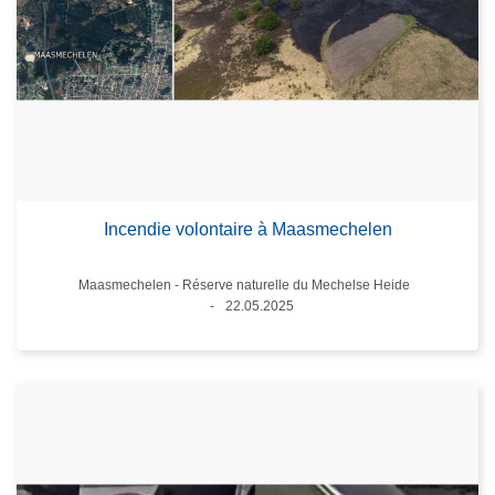
Incendie volontaire à Maasmechelen
Lieux
Maasmechelen - Réserve naturelle du Mechelse Heide
22.05.2025
Date