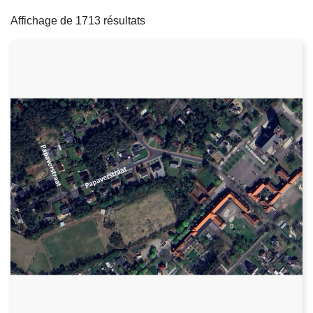
filters
c
Affichage de 1713 résultats
i
p
a
l