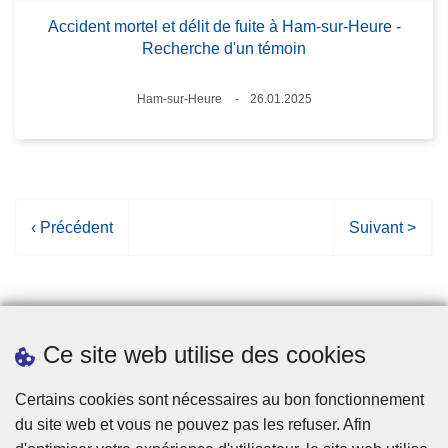
Accident mortel et délit de fuite à Ham-sur-Heure -
Recherche d'un témoin
Lieux
Ham-sur-Heure
26.01.2025
Date
P
‹ Précédent
P
Suivant >
a
a
g
g
e
e
p
s
Ce site web utilise des cookies
r
u
é
i
Statistiques
Certains cookies sont nécessaires au bon fonctionnement
c
v
du site web et vous ne pouvez pas les refuser. Afin
é
a