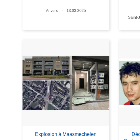
Lieux
Anvers
Date
13.03.2025
Lieux
Saint-
Explosion à Maasmechelen
Déc