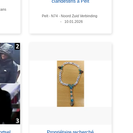
clandestins à Pelt
e
 ans
Lieux
Pelt - N74 - Noord Zuid Verbinding
Date
10.01.2026
rtsel
Propriétaire recherché