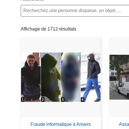
c
i
p
a
Affichage de 1712 résultats
l
Fraude informatique à Anvers
Assa