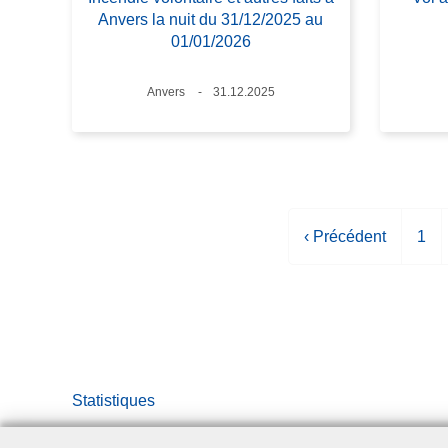
Anvers la nuit du 31/12/2025 au
01/01/2026
Lieux
Anvers
Date
31.12.2025
P
‹ Précédent
P
1
a
a
g
g
e
e
p
r
é
Statistiques
c
é