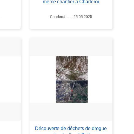
même chantier à Charleroi
6
Lieux
Charleroi
Date
25.05.2025
Découverte de déchets de drogue