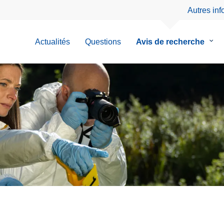
Autres in
Actualités
Questions
Avis de recherche
le
sous
men
de
Avis
de
rech