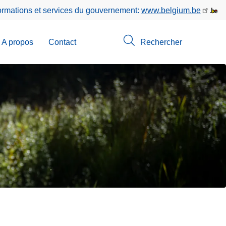
formations et services du gouvernement:
www.belgium.be
A propos
Contact
Rechercher
-
u
erche