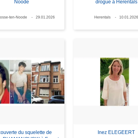
Noode
drogue à Herentals
Josse-ten-Noode
Date
29.01.2026
Lieux
Herentals
Date
10.01.202
ouverte du squelette de
Inez ELEGEERT