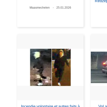
Redze
Lieux
Maasmechelen
Date
25.01.2026
Incendie volontaire et autres faits à
Vol a