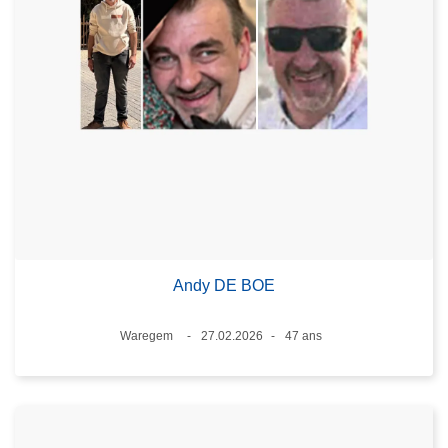
Andy DE BOE
Lieux
Waregem
27.02.2026
47 ans
Date
Âge