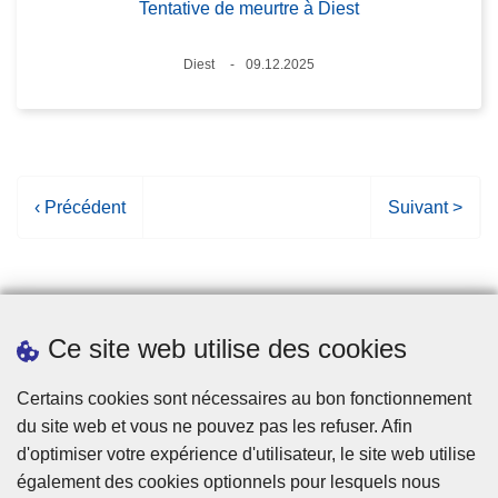
Tentative de meurtre à Diest
Lieux
Diest
09.12.2025
Date
P
‹ Précédent
P
Suivant >
a
a
g
g
e
e
p
s
Ce site web utilise des cookies
r
u
é
i
Statistiques
Certains cookies sont nécessaires au bon fonctionnement
c
v
du site web et vous ne pouvez pas les refuser. Afin
é
a
d'optimiser votre expérience d'utilisateur, le site web utilise
d
n
également des cookies optionnels pour lesquels nous
e
t