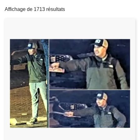
filters
c
Affichage de 1713 résultats
i
p
a
l