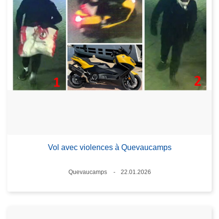
Vol avec violences à Quevaucamps
Lieux
Quevaucamps
22.01.2026
Date