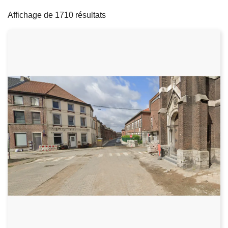
filters
c
Affichage de 1710 résultats
i
p
a
l