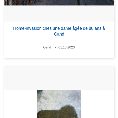
Home-invasion chez une dame âgée de 88 ans à
Gand
Lieux
Gand
01.10.2023
Date