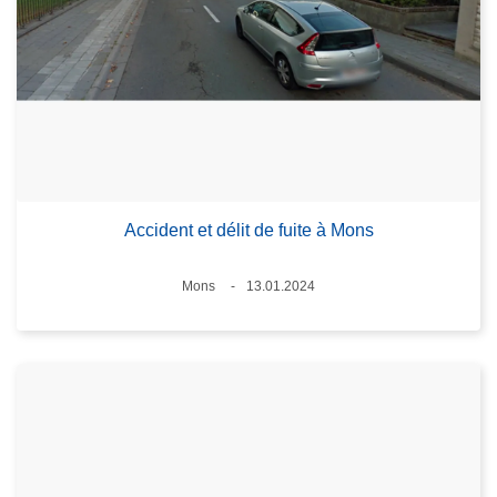
Accident et délit de fuite à Mons
Lieux
Mons
13.01.2024
Date