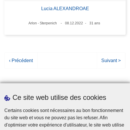
Lucia ALEXANDROAE
Lieux
Arlon - Sterpenich
08.12.2022
31 ans
Date
Âge
P
‹ Précédent
P
Suivant >
a
a
g
g
e
e
p
s
Ce site web utilise des cookies
r
u
é
i
Statistiques
Certains cookies sont nécessaires au bon fonctionnement
c
v
du site web et vous ne pouvez pas les refuser. Afin
é
a
d'optimiser votre expérience d'utilisateur, le site web utilise
d
n