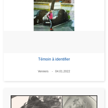
Témoin à identifier
Lieux
Verviers
04.01.2022
Date