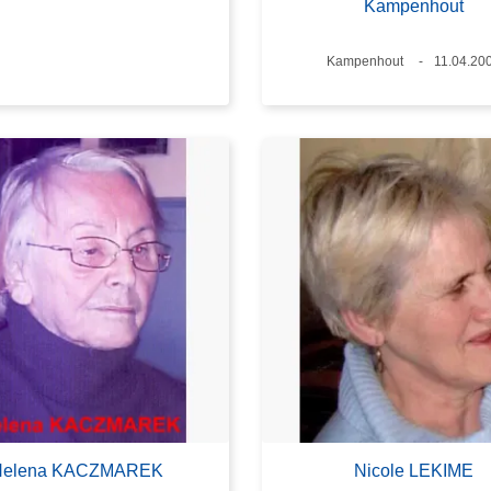
Kampenhout
Lieux
Kampenhout
Date
11.04.20
Helena KACZMAREK
Nicole LEKIME