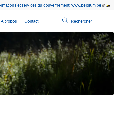
formations et services du gouvernement:
www.belgium.be
A propos
Contact
Rechercher
-
u
erche