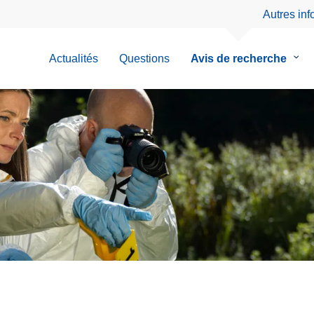
Autres in
Actualités
Questions
Avis de recherche
le
sous
men
de
Avis
de
rech