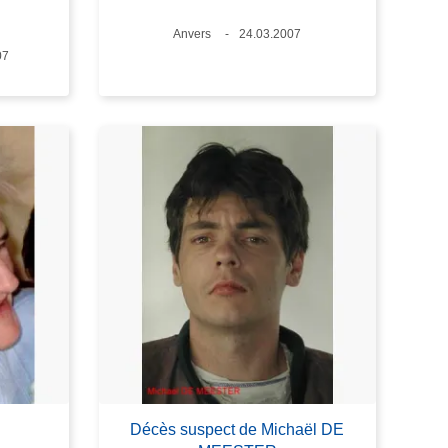
Lieux
Anvers
Date
24.03.2007
07
Décès suspect de Michaël DE