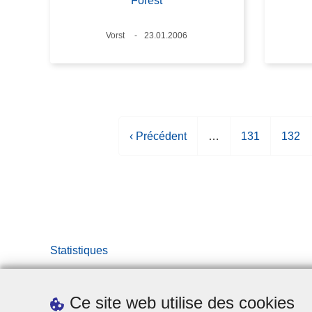
Forest
Lieux
Vorst
Date
23.01.2006
P
‹ Précédent
…
P
131
P
132
a
a
a
g
g
g
e
e
e
p
r
é
Statistiques
c
é
d
Ce site web utilise des cookies
e