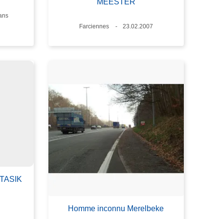
MEESTER
e
ans
Lieux
Farciennes
Date
23.02.2007
STASIK
Homme inconnu Merelbeke