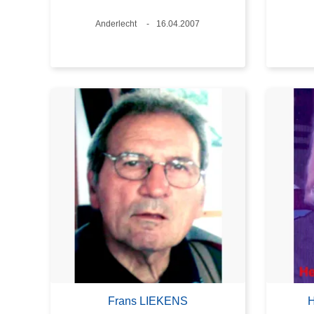
Lieux
Anderlecht
Date
16.04.2007
Frans LIEKENS