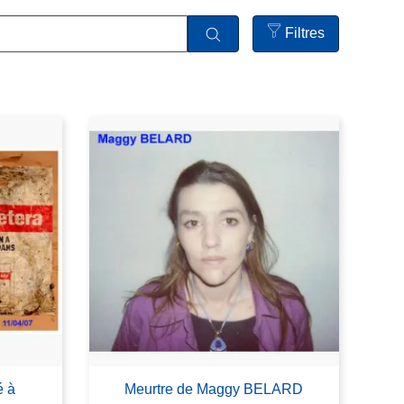
Filtres
Open
filters
é à
Meurtre de Maggy BELARD