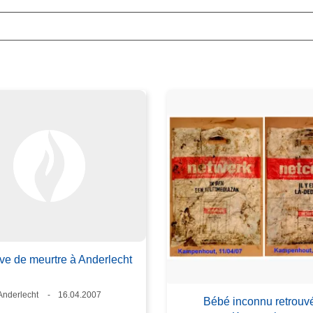
ive de meurtre à Anderlecht
Lieux
Anderlecht
Date
16.04.2007
Bébé inconnu retrouv