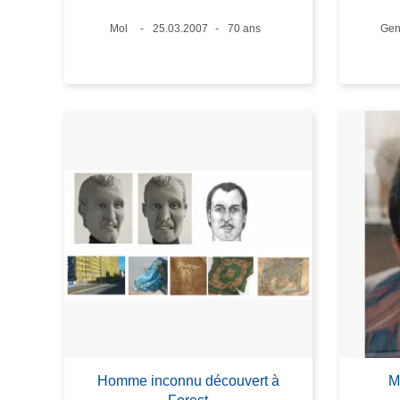
Lieux
Mol
Date
25.03.2007
Âge
70 ans
Lie
Gen
Homme inconnu découvert à
M