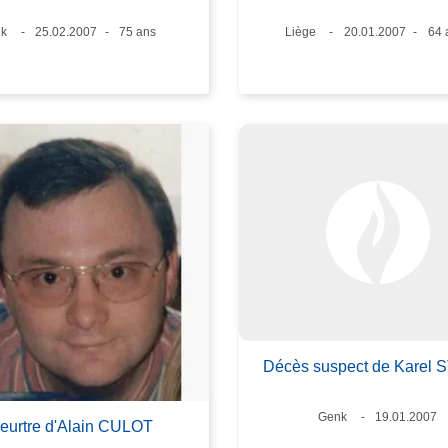
ux
k
Date
25.02.2007
Âge
75 ans
Lieux
Liège
Date
20.01.2007
Âg
64 
Décès suspect de Karel 
Lieux
Genk
Date
19.01.2007
eurtre d'Alain CULOT