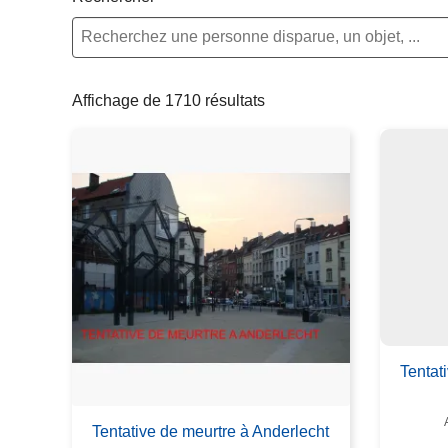
c
i
p
a
Affichage de 1710 résultats
l
Tentat
Tentative de meurtre à Anderlecht