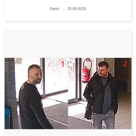
Lieux
Gand
25.09.2025
Date