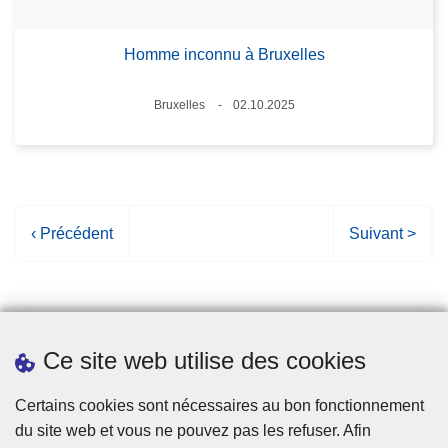
Homme inconnu à Bruxelles
Lieux
Bruxelles
02.10.2025
Date
P
‹ Précédent
P
Suivant >
a
a
g
g
e
e
p
s
Ce site web utilise des cookies
r
u
é
i
Statistiques
Certains cookies sont nécessaires au bon fonctionnement
c
v
du site web et vous ne pouvez pas les refuser. Afin
é
a