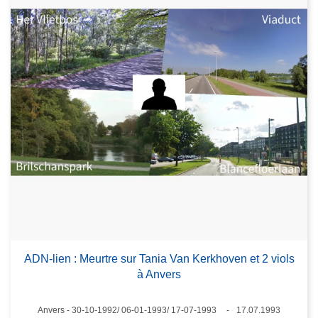
ADN-lien : Meurtre sur Tania Van Kerkhoven et 2 viols
à Anvers
Lieux
Anvers - 30-10-1992/ 06-01-1993/ 17-07-1993
17.07.1993