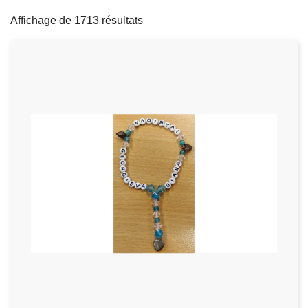
filters
c
Affichage de 1713 résultats
i
p
a
l