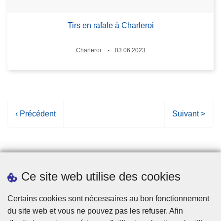
Tirs en rafale à Charleroi
Lieux
Charleroi
03.06.2023
Date
P
‹ Précédent
P
Suivant >
a
a
g
g
e
e
p
s
Ce site web utilise des cookies
r
u
é
i
Statistiques
Certains cookies sont nécessaires au bon fonctionnement
c
v
du site web et vous ne pouvez pas les refuser. Afin
é
a