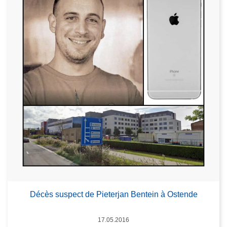
Décès suspect de Pieterjan Bentein à Ostende
Date
17.05.2016