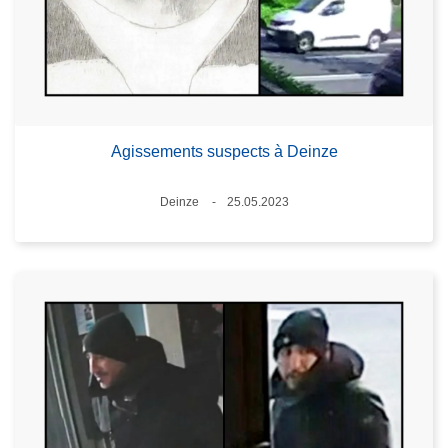
Agissements suspects à Deinze
Lieux
Deinze
25.05.2023
Date