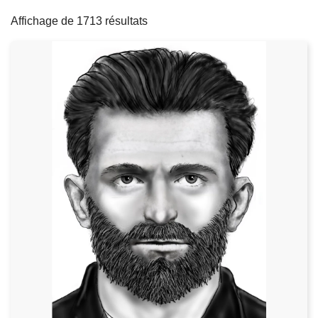
filters
c
Affichage de 1713 résultats
i
p
a
l