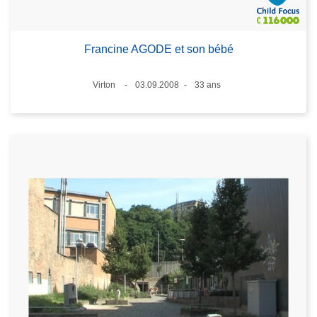
Francine AGODE et son bébé
Lieux
Virton
03.09.2008
33 ans
Date
Âge