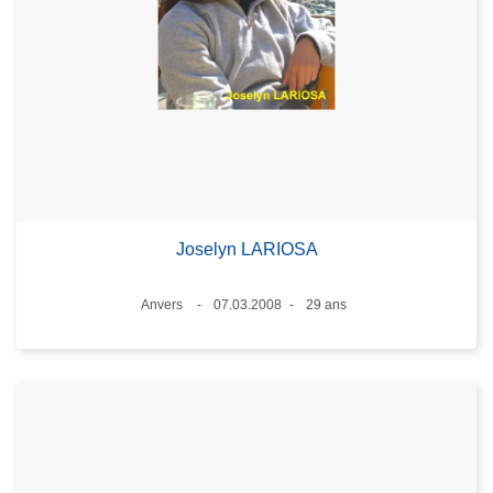
Joselyn LARIOSA
Lieux
Anvers
07.03.2008
29 ans
Date
Âge