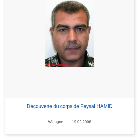
Découverte du corps de Feysal HAMID
Lieux
Wihogne
19.02.2008
Date