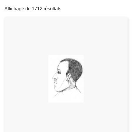
filters
c
Affichage de 1712 résultats
i
p
a
l