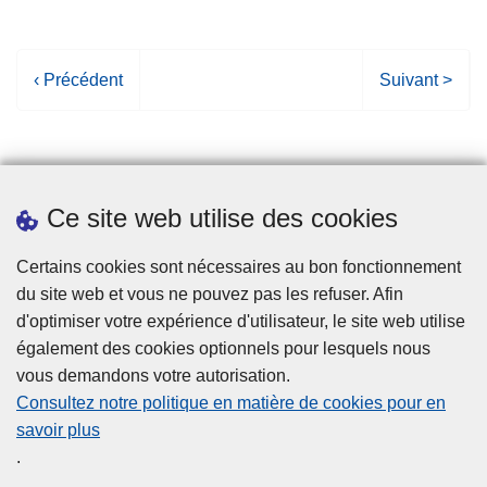
P
‹ Précédent
P
Suivant >
a
a
g
g
e
e
p
s
Ce site web utilise des cookies
r
u
é
i
Statistiques
Certains cookies sont nécessaires au bon fonctionnement
c
v
du site web et vous ne pouvez pas les refuser. Afin
é
a
d'optimiser votre expérience d'utilisateur, le site web utilise
d
n
également des cookies optionnels pour lesquels nous
e
t
vous demandons votre autorisation.
n
e
Consultez notre politique en matière de cookies pour en
t
savoir plus
e
Disclaimer
.
Privacy