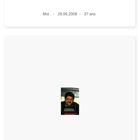
Lieux
Mol
28.06.2008
37 ans
Date
Âge