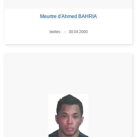
Meurtre d'Ahmed BAHRIA
Lieux
Ixelles
30.04.2000
Date