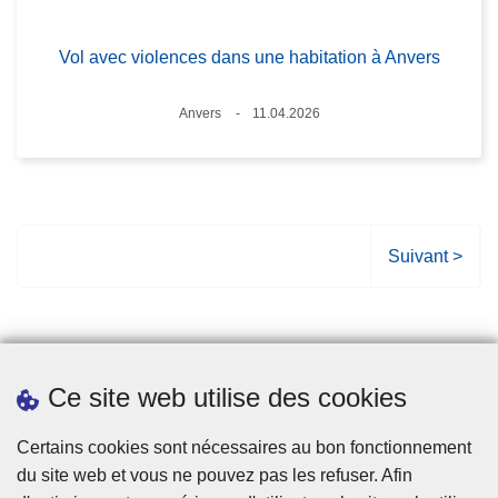
Vol avec violences dans une habitation à Anvers
Lieux
Anvers
11.04.2026
Date
P
Suivant >
a
g
e
s
Ce site web utilise des cookies
u
i
Statistiques
Certains cookies sont nécessaires au bon fonctionnement
v
du site web et vous ne pouvez pas les refuser. Afin
a