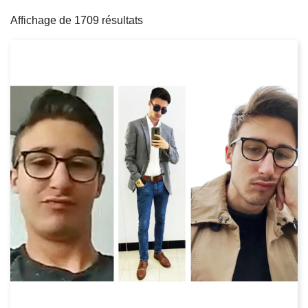
filters
c
Affichage de 1709 résultats
i
p
a
l