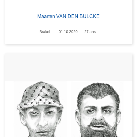
Maarten VAN DEN BULCKE
Lieux
Brakel
01.10.2020
27 ans
Date
Âge