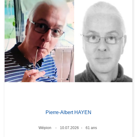
Pierre-Albert HAYEN
Lieux
Wépion
10.07.2026
61 ans
Date
Âge