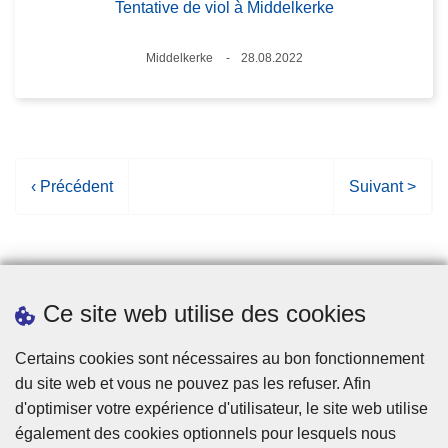
Tentative de viol à Middelkerke
Lieux
Middelkerke
28.08.2022
Date
P
‹ Précédent
P
Suivant >
a
a
g
g
e
e
p
s
Ce site web utilise des cookies
r
u
é
i
Statistiques
Certains cookies sont nécessaires au bon fonctionnement
c
v
du site web et vous ne pouvez pas les refuser. Afin
é
a
d'optimiser votre expérience d'utilisateur, le site web utilise
d
n
également des cookies optionnels pour lesquels nous
e
t