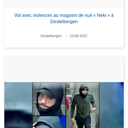
Vol avec violences au magasin de nuit « Neki » à
Destelbergen
Lieux
Destelbergen
23.08.2022
Date