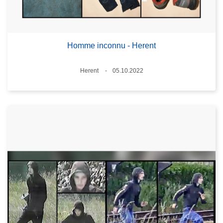
Homme inconnu - Herent
Lieux
Herent
05.10.2022
Date