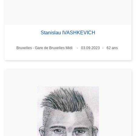
Stanislau IVASHKEVICH
Lieux
Bruxelles - Gare de Bruxelles Midi
03.09.2023
62 ans
Date
Âge