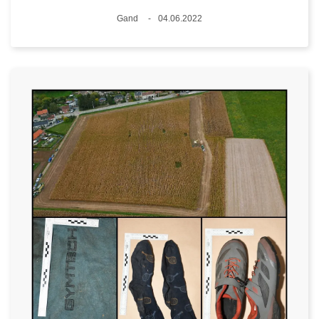
Lieux
Gand
04.06.2022
Date