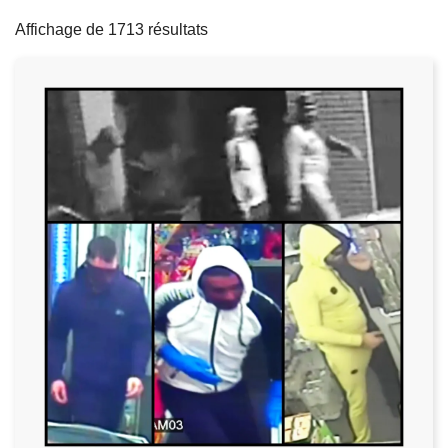
filters
c
Affichage de 1713 résultats
i
p
a
l