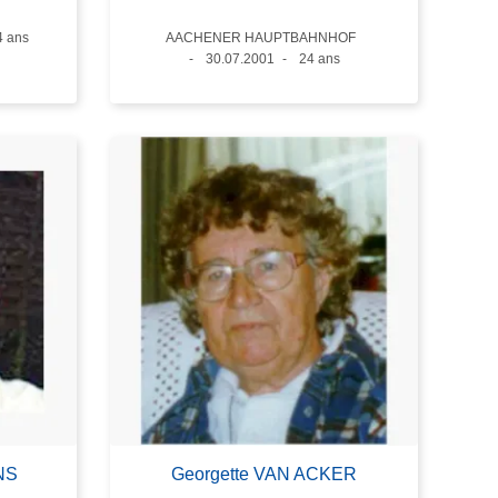
ge
4 ans
Lieux
AACHENER HAUPTBAHNHOF
Date
30.07.2001
Âge
24 ans
NS
Georgette VAN ACKER