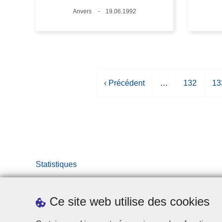
Lieux
Anvers
Date
19.06.1992
P
‹ Précédent
…
P
132
P
13
a
a
a
g
g
g
e
e
e
p
r
é
Statistiques
c
é
d
Ce site web utilise des cookies
e
n