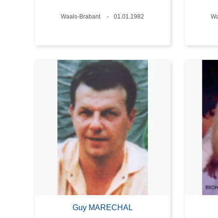
Lieux
Waals-Brabant
Date
01.01.1982
Li
Wa
Guy MARECHAL