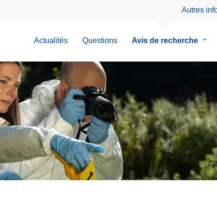
Autres in
Actualités
Questions
Avis de recherche
le
sous
men
de
Avis
de
rech