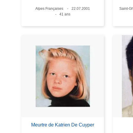
Lieux
Alpes Françaises
Date
22.07.2001
Lieux
Saint-Gh
Âge
41 ans
Meurtre de Katrien De Cuyper