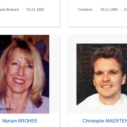
eux
als-Brabant
Date
01.01.1982
Lieux
Charleroi
Date
30.11.1998
Â
2
Myriam BROHEE
Christophe MAERTE