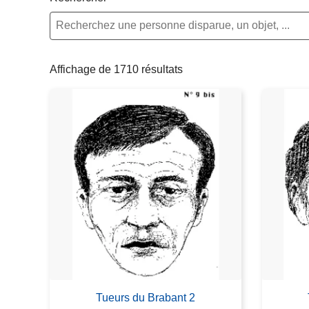
c
i
p
a
Affichage de 1710 résultats
l
Tueurs du Brabant 2