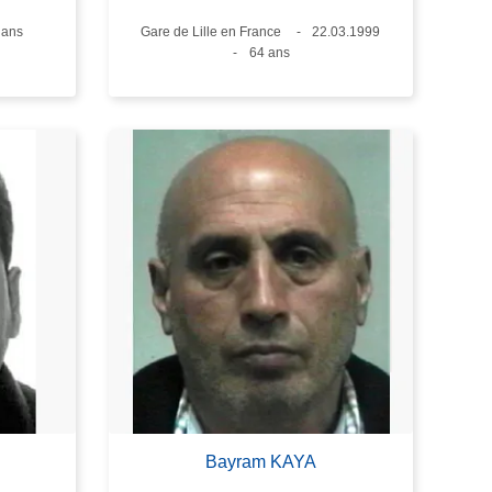
e
 ans
Lieux
Gare de Lille en France
Date
22.03.1999
Âge
64 ans
Bayram KAYA