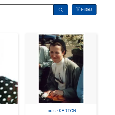
Filtres
Open
filters
Louise KERTON