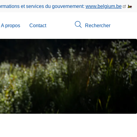
formations et services du gouvernement:
www.belgium.be
A propos
Contact
Rechercher
-
u
erche