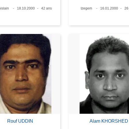
islain
Date
18.10.2000
Âge
42 ans
Lieux
Izegem
Date
16.01.2000
Âg
26
Rouf UDDIN
Alam KHORSHED