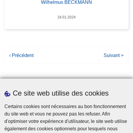
Wilhelmus BECKMANN
Date
18.01.2024
P
‹ Précédent
P
Suivant >
a
a
g
g
e
e
p
s
Ce site web utilise des cookies
r
u
é
i
Statistiques
Certains cookies sont nécessaires au bon fonctionnement
c
v
du site web et vous ne pouvez pas les refuser. Afin
é
a
d'optimiser votre expérience d'utilisateur, le site web utilise
d
n
également des cookies optionnels pour lesquels nous
e
t