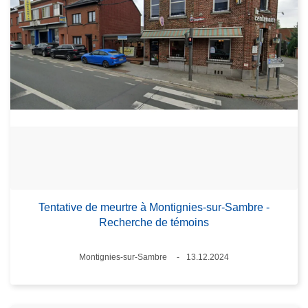
Tentative de meurtre à Montignies-sur-Sambre -
Recherche de témoins
Lieux
Montignies-sur-Sambre
13.12.2024
Date