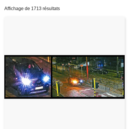
filters
c
Affichage de 1713 résultats
i
p
a
l