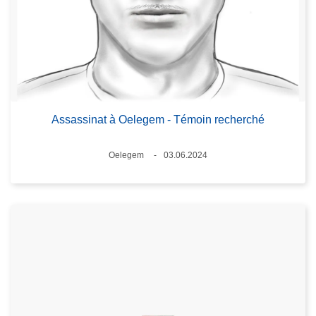
Assassinat à Oelegem - Témoin recherché
Lieux
Oelegem
03.06.2024
Date