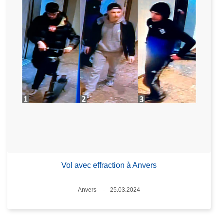
Vol avec effraction à Anvers
Lieux
Anvers
25.03.2024
Date