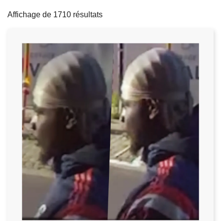
filters
c
Affichage de 1710 résultats
i
p
a
l