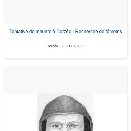
Tentative de meurtre à Berzée - Recherche de témoins
Lieux
Berzée
21.07.2025
Date