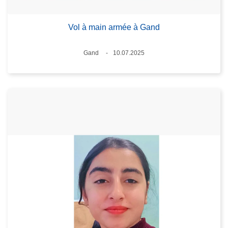
Vol à main armée à Gand
Lieux
Gand
10.07.2025
Date