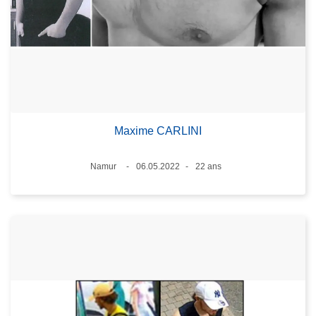
Maxime CARLINI
Lieux
Namur
06.05.2022
22 ans
Date
Âge