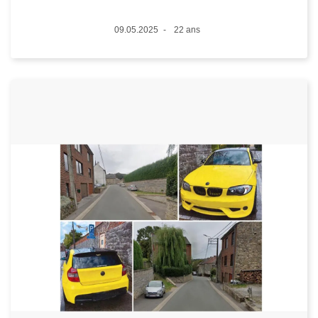
Date
09.05.2025
22 ans
Âge