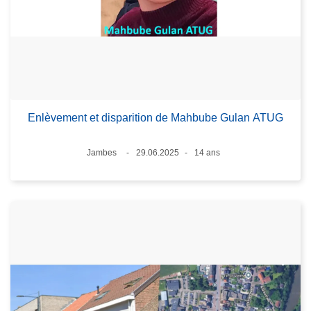
Enlèvement et disparition de Mahbube Gulan ATUG
Lieux
Jambes
29.06.2025
14 ans
Date
Âge