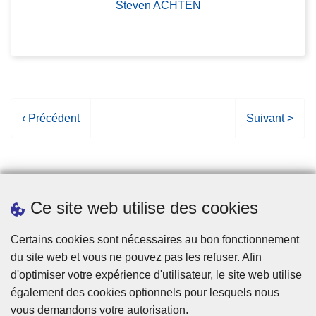
Steven ACHTEN
P
‹ Précédent
P
Suivant >
a
a
g
g
e
e
p
s
Ce site web utilise des cookies
r
u
é
i
Statistiques
Certains cookies sont nécessaires au bon fonctionnement
c
v
du site web et vous ne pouvez pas les refuser. Afin
é
a
d'optimiser votre expérience d'utilisateur, le site web utilise
d
n
également des cookies optionnels pour lesquels nous
e
t
vous demandons votre autorisation.
n
e