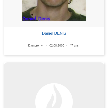
Daniel DENIS
Lieux
Dampremy
02.08.2005
47 ans
Date
Âge