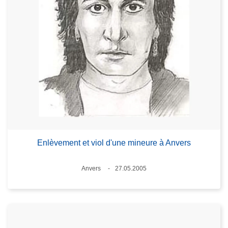
Enlèvement et viol d'une mineure à Anvers
Lieux
Anvers
27.05.2005
Date