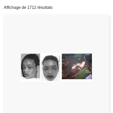
filters
c
Affichage de 1712 résultats
i
p
a
l