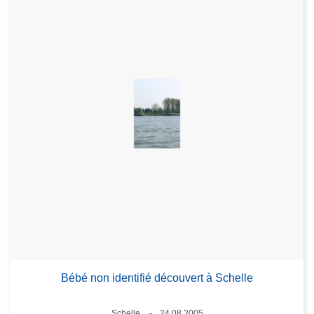
Bébé non identifié découvert à Schelle
Lieux
Schelle
24.08.2005