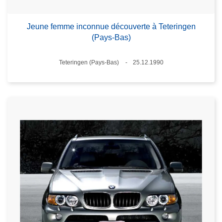
Jeune femme inconnue découverte à Teteringen
(Pays-Bas)
Lieux
Teteringen (Pays-Bas)
25.12.1990
Date