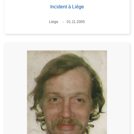
Incident à Liège
Lieux
Liège
01.11.2005
Date