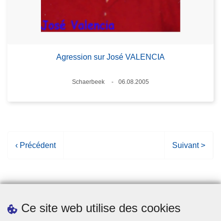
Agression sur José VALENCIA
Lieux
Schaerbeek
06.08.2005
Date
P
‹ Précédent
P
Suivant >
a
a
g
g
e
e
p
s
Ce site web utilise des cookies
r
u
é
i