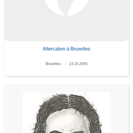
Altercation à Bruxelles
Lieux
Bruxelles
23.10.2005
Date