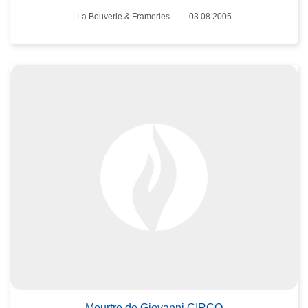
Lieux
La Bouverie & Frameries
03.08.2005
Date
Meurtre de Giovanni CIRCO