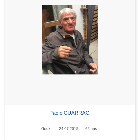
Paolo GUARRAGI
Lieux
Genk
24.07.2015
65 ans
Date
Âge