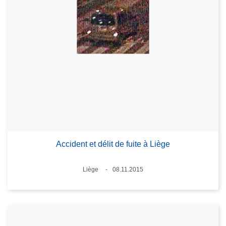
Accident et délit de fuite à Liège
Lieux
Liège
08.11.2015
Date