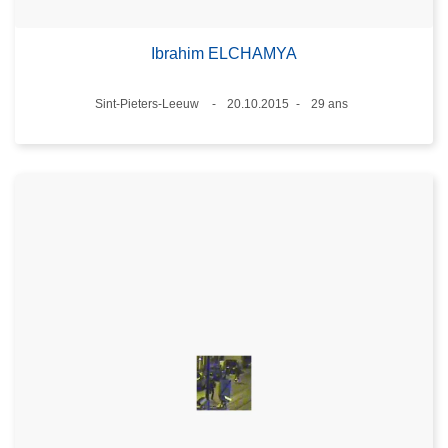
Ibrahim ELCHAMYA
Lieux
Sint-Pieters-Leeuw
20.10.2015
29 ans
Date
Âge