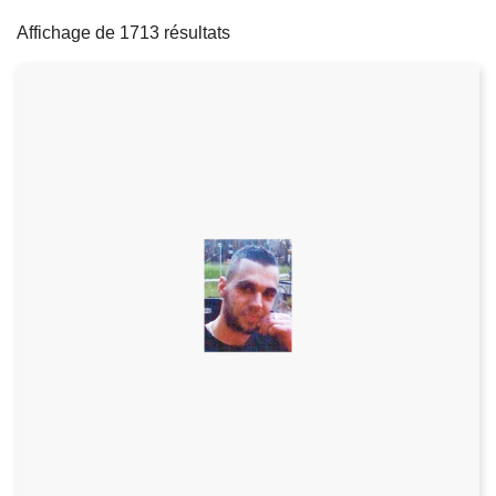
filters
c
Affichage de 1713 résultats
i
p
a
l