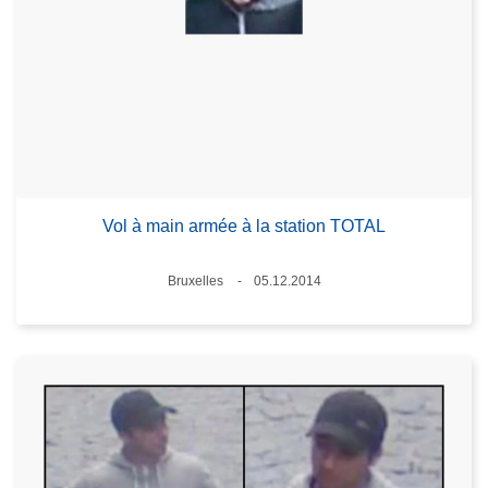
Vol à main armée à la station TOTAL
Lieux
Bruxelles
05.12.2014
Date