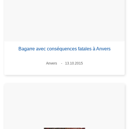
Bagarre avec conséquences fatales à Anvers
Lieux
Anvers
13.10.2015
Date