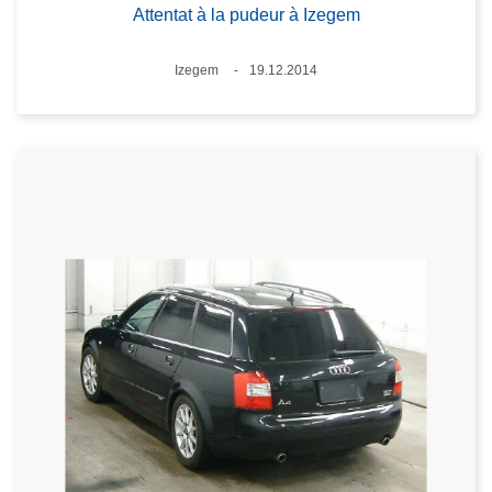
Attentat à la pudeur à Izegem
Lieux
Izegem
19.12.2014
Date