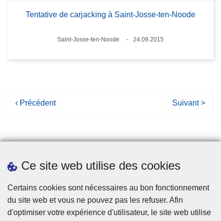
Tentative de carjacking à Saint-Josse-ten-Noode
Lieux
Saint-Josse-ten-Noode
24.09.2015
Date
P
‹ Précédent
P
Suivant >
a
a
g
g
e
e
p
s
Ce site web utilise des cookies
r
u
é
i
Statistiques
Certains cookies sont nécessaires au bon fonctionnement
c
v
du site web et vous ne pouvez pas les refuser. Afin
é
a
d'optimiser votre expérience d'utilisateur, le site web utilise
d
n