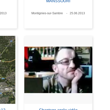
MANSSOURI
.2013
Lieux
Montignies-sur-Sambre
Date
25.06.2013