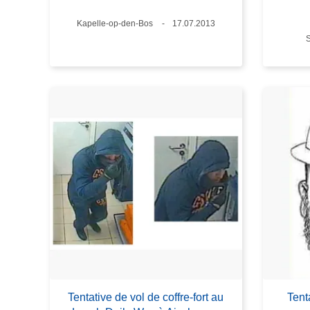
Lieux
Kapelle-op-den-Bos
Date
17.07.2013
S
Tentative de vol de coffre-fort au
Tent