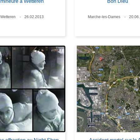
mineure à Wetteren
Bon Dieu'
Lieux
Wetteren
Date
26.02.2013
Lieux
Marche-les-Dames
Date
20.06