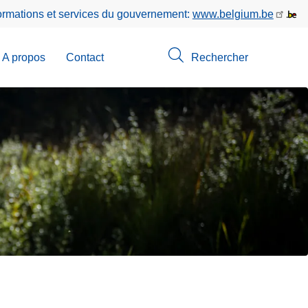
formations et services du gouvernement:
www.belgium.be
A propos
Contact
Rechercher
-
u
erche