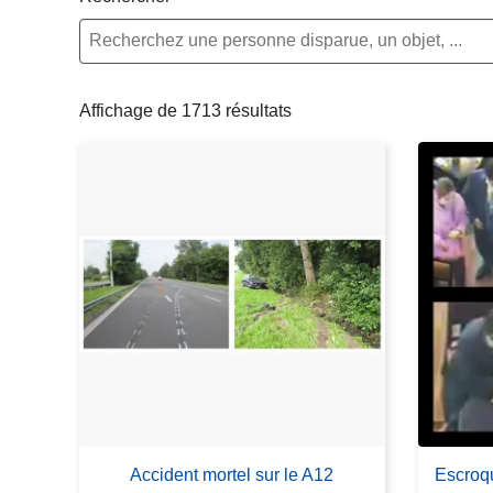
c
i
p
a
Affichage de 1713 résultats
l
Accident mortel sur le A12
Escroqu