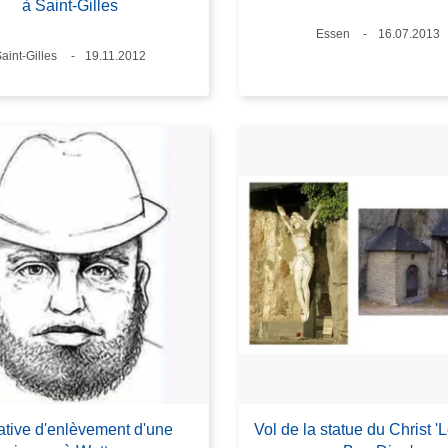
à Saint-Gilles
Lieux
Essen
Date
16.07.2013
Lieux
aint-Gilles
Date
19.11.2012
ative d'enlèvement d'une
Vol de la statue du Christ '