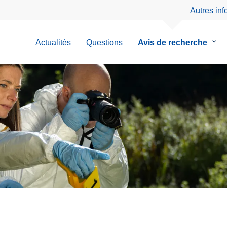
Autres in
Actualités
Questions
Avis de recherche
le
sous
men
de
Avis
de
rech