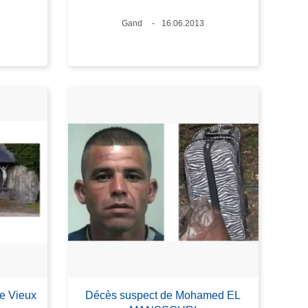
Lieux
Gand
Date
16.06.2013
Le Vieux
Décès suspect de Mohamed EL