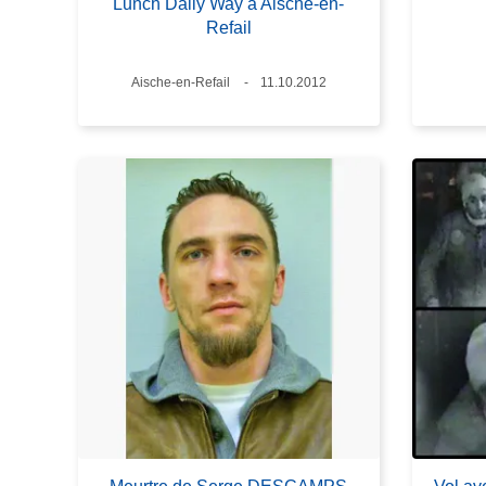
Lunch Daily Way à Aische-en-
Refail
Lieux
Aische-en-Refail
Date
11.10.2012