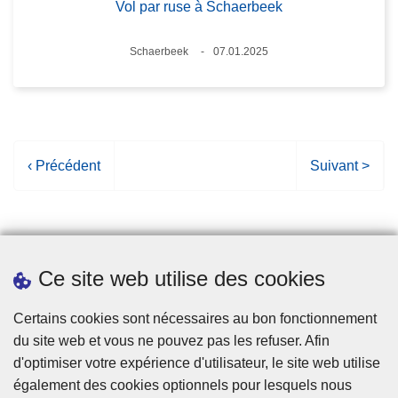
Vol par ruse à Schaerbeek
Lieux
Schaerbeek
07.01.2025
Date
P
‹ Précédent
P
Suivant >
a
a
g
g
e
e
p
s
Ce site web utilise des cookies
r
u
é
i
Statistiques
Certains cookies sont nécessaires au bon fonctionnement
c
v
du site web et vous ne pouvez pas les refuser. Afin
é
a
d'optimiser votre expérience d'utilisateur, le site web utilise
d
n
également des cookies optionnels pour lesquels nous
e
t