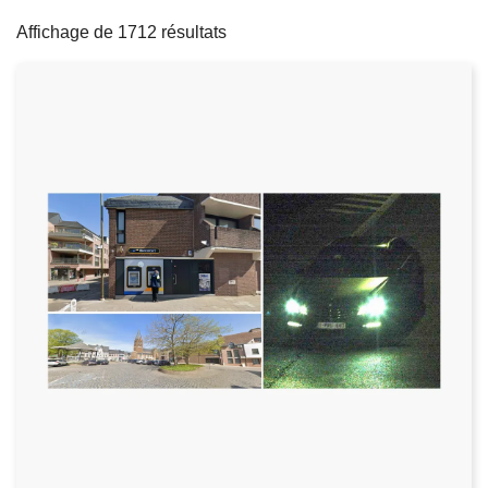
filters
c
Affichage de 1712 résultats
i
p
a
l