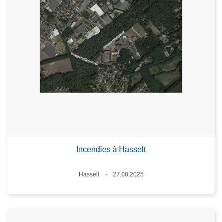
Incendies à Hasselt
Lieux
Hasselt
27.08.2025
Date