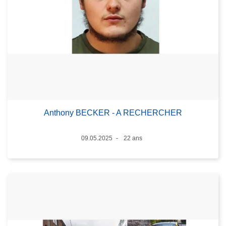
Anthony BECKER - A RECHERCHER
Date
09.05.2025
22 ans
Âge