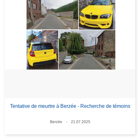
Tentative de meurtre à Berzée - Recherche de témoins
Lieux
Berzée
21.07.2025
Date