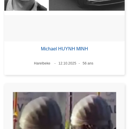
Michael HUYNH MINH
Lieux
Harelbeke
12.10.2025
56 ans
Date
Âge