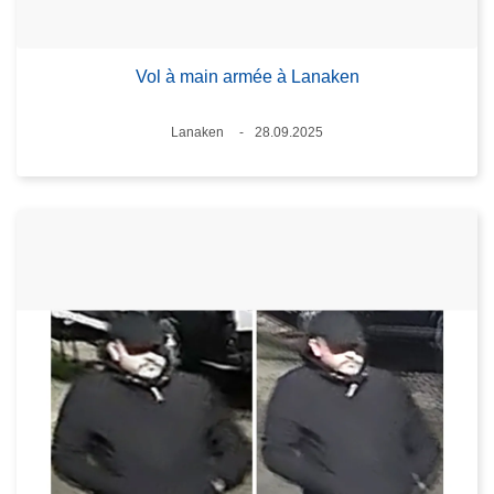
Vol à main armée à Lanaken
Lieux
Lanaken
28.09.2025
Date