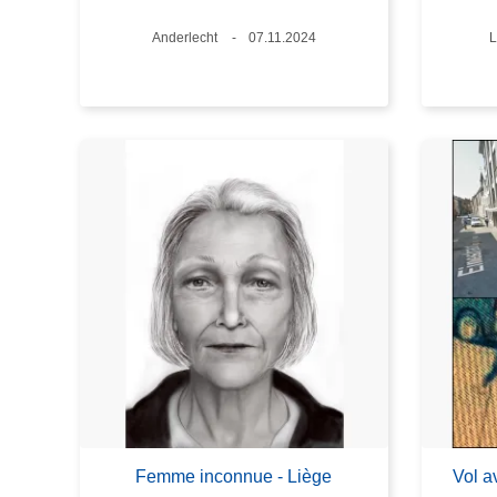
Lieux
Anderlecht
Date
07.11.2024
L
L
Femme inconnue - Liège
Vol a