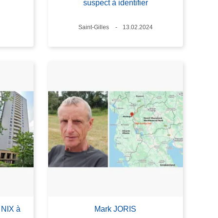
suspect à identifier
Lieux
Saint-Gilles
Date
13.02.2024
 NIX à
Mark JORIS