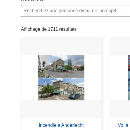
c
i
p
a
Affichage de 1711 résultats
l
Incendie à Anderlecht
Vol à