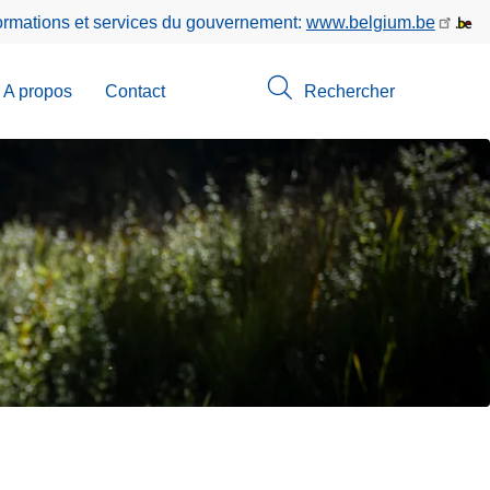
formations et services du gouvernement:
www.belgium.be
A propos
Contact
Rechercher
-
u
erche