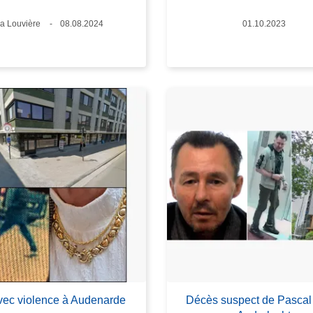
ieux
a Louvière
Date
08.08.2024
Date
01.10.2023
vec violence à Audenarde
Décès suspect de Pascal