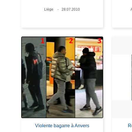
Lieux
Liège
Date
28.07.2010
Violente bagarre à Anvers
R