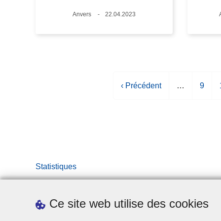
Lieux
Anvers
Date
22.04.2023
P
‹ Précédent
…
P
9
a
a
g
g
e
e
p
r
é
Statistiques
c
é
d
Ce site web utilise des cookies
e