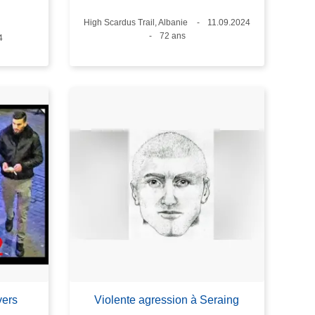
Lieux
High Scardus Trail, Albanie
Date
11.09.2024
Âge
72 ans
4
vers
Violente agression à Seraing