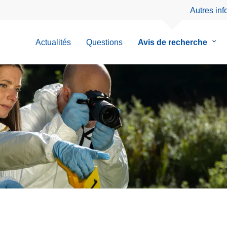
Autres in
Actualités
Questions
Avis de recherche
le
sous
men
de
Avis
de
rech