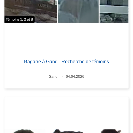
Bagarre à Gand - Recherche de témoins
Lieux
Gand
04.04.2026
Date