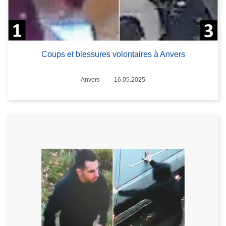
Coups et blessures volontaires à Anvers
Lieux
Anvers
16.05.2025
Date