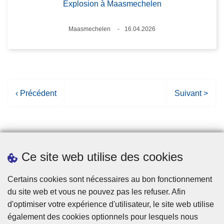
Explosion à Maasmechelen
Lieux
Maasmechelen
16.04.2026
Date
P
‹ Précédent
P
Suivant >
a
a
g
g
e
e
p
s
Ce site web utilise des cookies
r
u
é
i
Statistiques
Certains cookies sont nécessaires au bon fonctionnement
c
v
du site web et vous ne pouvez pas les refuser. Afin
é
a
d'optimiser votre expérience d'utilisateur, le site web utilise
d
n
également des cookies optionnels pour lesquels nous
e
t