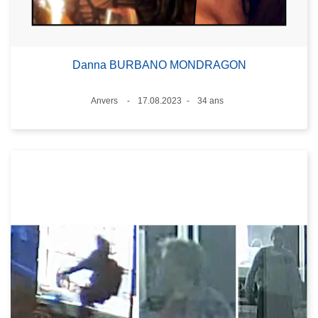
Danna BURBANO MONDRAGON
Lieux
Anvers
17.08.2023
34 ans
Date
Âge