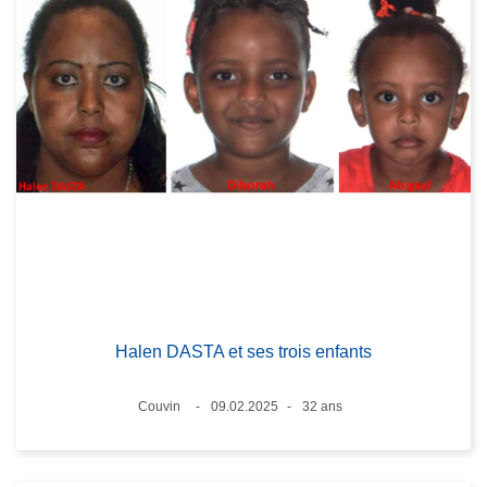
Halen DASTA et ses trois enfants
Lieux
Couvin
09.02.2025
32 ans
Date
Âge