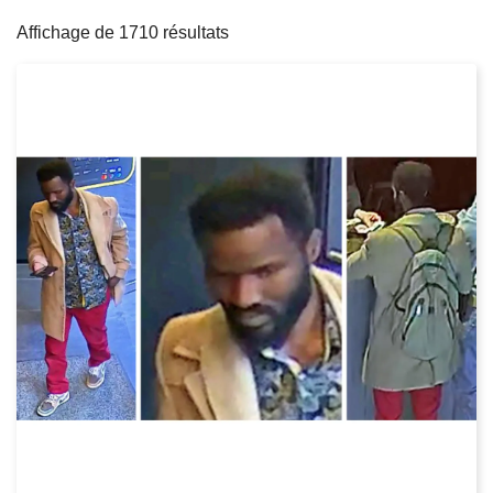
filters
c
Affichage de 1710 résultats
i
p
a
l