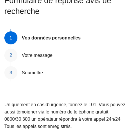
Formulaire de réponse avis de
c
recherche
i
p
a
l
Vos données personnelles
Votre message
Soumettre
Uniquement en cas d’urgence, formez le 101. Vous pouvez
aussi témoigner via le numéro de téléphone gratuit
0800/30 300 un opérateur répondra à votre appel 24h/24.
Tous les appels sont enregistrés.