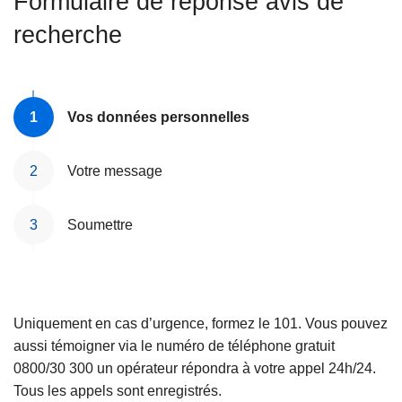
Formulaire de réponse avis de
c
recherche
i
p
a
l
Vos données personnelles
Votre message
Soumettre
Uniquement en cas d’urgence, formez le 101. Vous pouvez
aussi témoigner via le numéro de téléphone gratuit
0800/30 300 un opérateur répondra à votre appel 24h/24.
Tous les appels sont enregistrés.