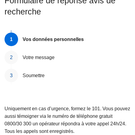
Formulaire de réponse avis de
c
recherche
i
p
a
l
Vos données personnelles
Votre message
Soumettre
Uniquement en cas d’urgence, formez le 101. Vous pouvez
aussi témoigner via le numéro de téléphone gratuit
0800/30 300 un opérateur répondra à votre appel 24h/24.
Tous les appels sont enregistrés.