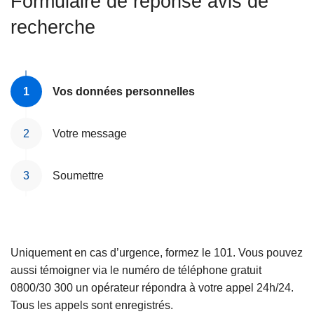
Formulaire de réponse avis de
c
recherche
i
p
a
l
Vos données personnelles
Votre message
Soumettre
Uniquement en cas d’urgence, formez le 101. Vous pouvez
aussi témoigner via le numéro de téléphone gratuit
0800/30 300 un opérateur répondra à votre appel 24h/24.
Tous les appels sont enregistrés.