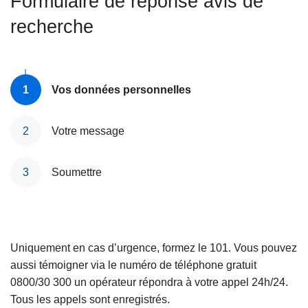
Formulaire de réponse avis de
c
recherche
i
p
a
l
Vos données personnelles
Votre message
Soumettre
Uniquement en cas d’urgence, formez le 101. Vous pouvez
aussi témoigner via le numéro de téléphone gratuit
0800/30 300 un opérateur répondra à votre appel 24h/24.
Tous les appels sont enregistrés.