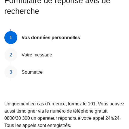
Formulaire de réponse avis de
c
recherche
i
p
a
l
Vos données personnelles
Votre message
Soumettre
Uniquement en cas d’urgence, formez le 101. Vous pouvez
aussi témoigner via le numéro de téléphone gratuit
0800/30 300 un opérateur répondra à votre appel 24h/24.
Tous les appels sont enregistrés.