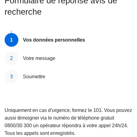
Formulaire de réponse avis de
c
recherche
i
p
a
l
Vos données personnelles
Votre message
Soumettre
Uniquement en cas d’urgence, formez le 101. Vous pouvez
aussi témoigner via le numéro de téléphone gratuit
0800/30 300 un opérateur répondra à votre appel 24h/24.
Tous les appels sont enregistrés.