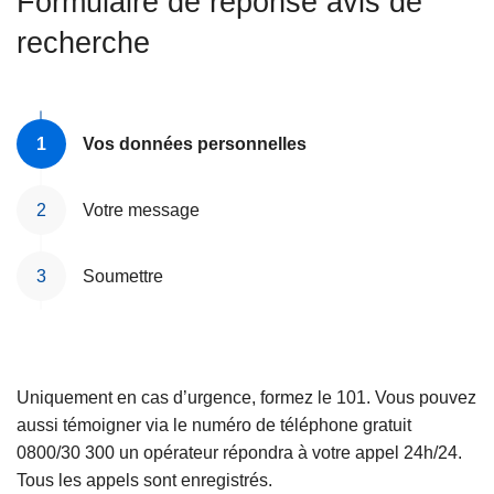
Formulaire de réponse avis de
c
recherche
i
p
a
l
Vos données personnelles
Votre message
Soumettre
Uniquement en cas d’urgence, formez le 101. Vous pouvez
aussi témoigner via le numéro de téléphone gratuit
0800/30 300 un opérateur répondra à votre appel 24h/24.
Tous les appels sont enregistrés.