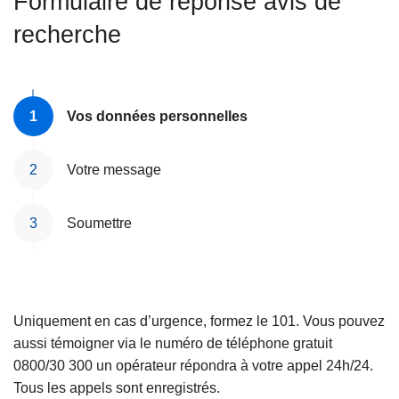
Formulaire de réponse avis de
c
recherche
i
p
a
l
Vos données personnelles
Votre message
Soumettre
Uniquement en cas d’urgence, formez le 101. Vous pouvez
aussi témoigner via le numéro de téléphone gratuit
0800/30 300 un opérateur répondra à votre appel 24h/24.
Tous les appels sont enregistrés.