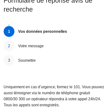
Formulaire de réponse avis de
c
recherche
i
p
a
l
Vos données personnelles
Votre message
Soumettre
Uniquement en cas d’urgence, formez le 101. Vous pouvez
aussi témoigner via le numéro de téléphone gratuit
0800/30 300 un opérateur répondra à votre appel 24h/24.
Tous les appels sont enregistrés.