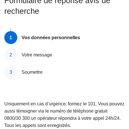
Formulaire de réponse avis de
c
recherche
i
p
a
l
Vos données personnelles
Votre message
Soumettre
Uniquement en cas d’urgence, formez le 101. Vous pouvez
aussi témoigner via le numéro de téléphone gratuit
0800/30 300 un opérateur répondra à votre appel 24h/24.
Tous les appels sont enregistrés.