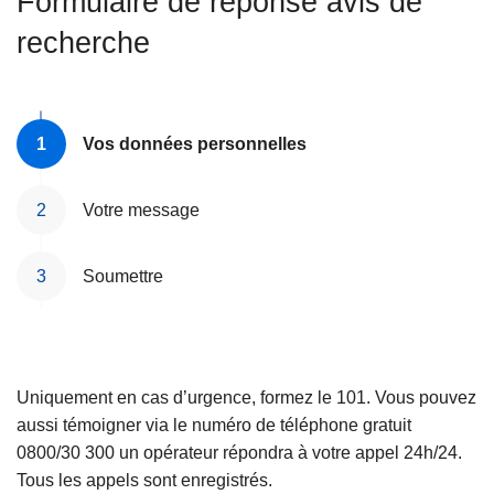
Formulaire de réponse avis de
c
recherche
i
p
a
l
Vos données personnelles
Votre message
Soumettre
Uniquement en cas d’urgence, formez le 101. Vous pouvez
aussi témoigner via le numéro de téléphone gratuit
0800/30 300 un opérateur répondra à votre appel 24h/24.
Tous les appels sont enregistrés.