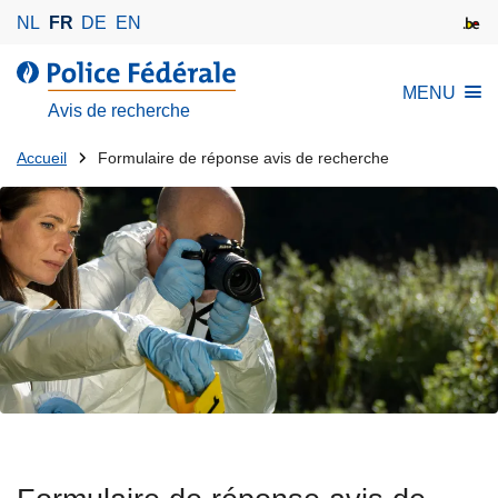
A
NL
FR
DE
EN
l
l
l
MENU
e
a
Avis de recherche
r
P
a
Tu
o
Accueil
Formulaire de réponse avis de recherche
u
l
es
c
i
là:
o
c
n
e
t
F
e
é
n
d
u
é
p
r
r
a
i
l
n
e