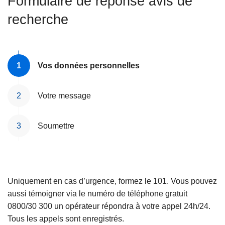
Formulaire de réponse avis de
c
recherche
i
p
a
l
Vos données personnelles
Votre message
Soumettre
Uniquement en cas d’urgence, formez le 101. Vous pouvez
aussi témoigner via le numéro de téléphone gratuit
0800/30 300 un opérateur répondra à votre appel 24h/24.
Tous les appels sont enregistrés.