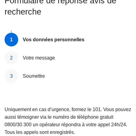
Formulaire de réponse avis de
c
recherche
i
p
a
l
Vos données personnelles
Votre message
Soumettre
Uniquement en cas d’urgence, formez le 101. Vous pouvez
aussi témoigner via le numéro de téléphone gratuit
0800/30 300 un opérateur répondra à votre appel 24h/24.
Tous les appels sont enregistrés.