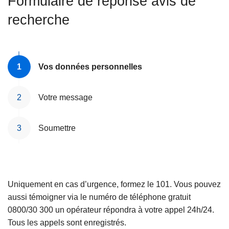
Formulaire de réponse avis de
c
recherche
i
p
a
l
Vos données personnelles
Votre message
Soumettre
Uniquement en cas d’urgence, formez le 101. Vous pouvez
aussi témoigner via le numéro de téléphone gratuit
0800/30 300 un opérateur répondra à votre appel 24h/24.
Tous les appels sont enregistrés.