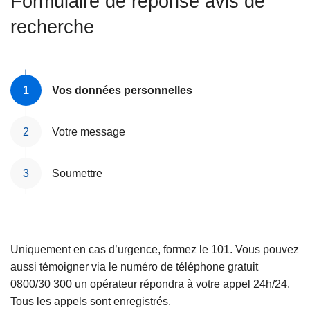
Formulaire de réponse avis de
c
recherche
i
p
a
l
Vos données personnelles
Votre message
Soumettre
Uniquement en cas d’urgence, formez le 101. Vous pouvez
aussi témoigner via le numéro de téléphone gratuit
0800/30 300 un opérateur répondra à votre appel 24h/24.
Tous les appels sont enregistrés.