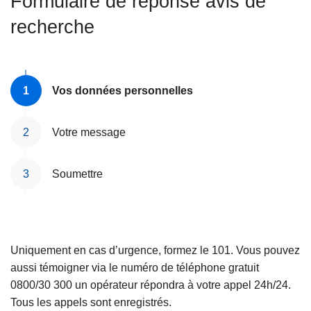
Formulaire de réponse avis de
c
recherche
i
p
a
l
Vos données personnelles
Votre message
Soumettre
Uniquement en cas d’urgence, formez le 101. Vous pouvez
aussi témoigner via le numéro de téléphone gratuit
0800/30 300 un opérateur répondra à votre appel 24h/24.
Tous les appels sont enregistrés.