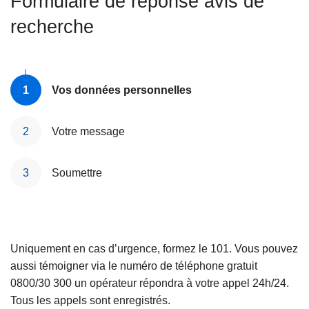
Formulaire de réponse avis de
c
recherche
i
p
a
l
Vos données personnelles
Votre message
Soumettre
Uniquement en cas d’urgence, formez le 101. Vous pouvez
aussi témoigner via le numéro de téléphone gratuit
0800/30 300 un opérateur répondra à votre appel 24h/24.
Tous les appels sont enregistrés.