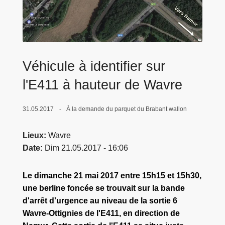
c
i
p
a
l
Véhicule à identifier sur
l'E411 à hauteur de Wavre
31.05.2017
À la demande du parquet du Brabant wallon
Lieux
Wavre
Date
Dim 21.05.2017 - 16:06
Le dimanche 21 mai 2017 entre 15h15 et 15h30,
une berline foncée se trouvait sur la bande
d'arrêt d'urgence au niveau de la sortie 6
Wavre-Ottignies de l'E411, en direction de