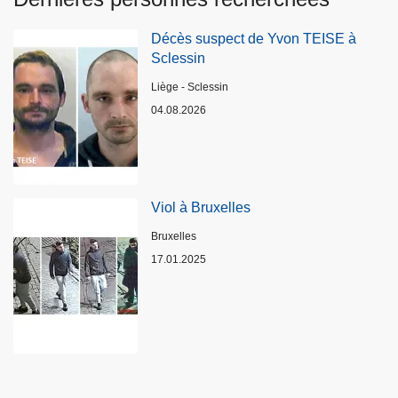
Décès suspect de Yvon TEISE à
Sclessin
Lieux
Liège - Sclessin
04.08.2026
Viol à Bruxelles
Lieux
Bruxelles
17.01.2025