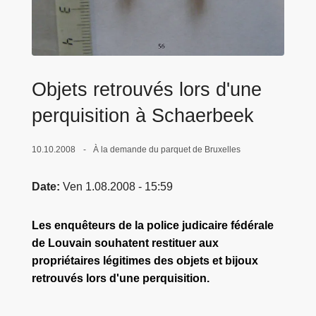
c
i
p
a
l
Objets retrouvés lors d'une
perquisition à Schaerbeek
10.10.2008
À la demande du parquet de Bruxelles
Date
Ven 1.08.2008 - 15:59
Les enquêteurs de la police judicaire fédérale
de Louvain souhatent restituer aux
propriétaires légitimes des objets et bijoux
retrouvés lors d'une perquisition.