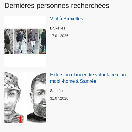
Dernières personnes recherchées
Viol à Bruxelles
Lieux
Bruxelles
17.01.2025
Extorsion et incendie volontaire d'un
mobil-home à Samrée
Lieux
Samrée
31.07.2026