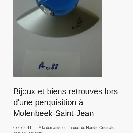
c
i
p
a
l
Bijoux et biens retrouvés lors
d'une perquisition à
Molenbeek-Saint-Jean
07.07.2011
À la demande du Parquet de Flandre Orientale,