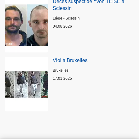
Décès suspect de Yvon TEISE à
Sclessin
Lieux
Liège - Sclessin
04.08.2026
Viol à Bruxelles
Lieux
Bruxelles
17.01.2025