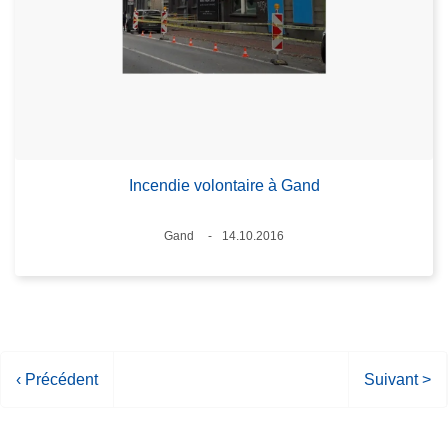
Incendie volontaire à Gand
Lieux
Gand
14.10.2016
Date
P
‹ Précédent
P
Suivant >
a
a
g
g