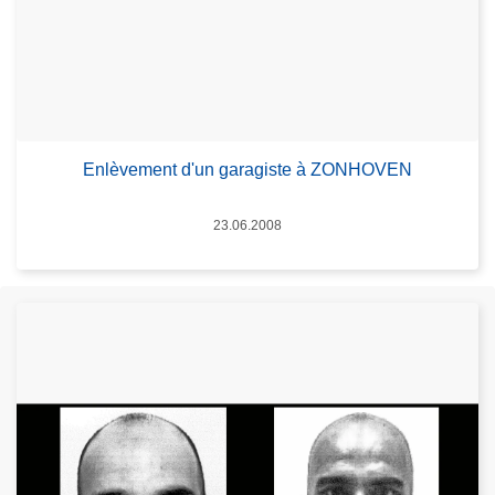
Enlèvement d'un garagiste à ZONHOVEN
Date
23.06.2008