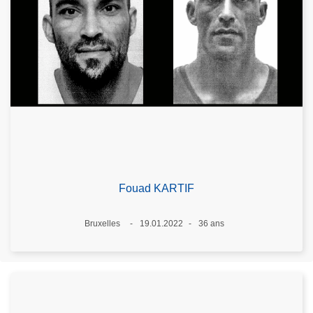
Fouad KARTIF
Lieux
Bruxelles
19.01.2022
36 ans
Date
Âge