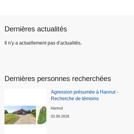
e
e
p
s
r
u
é
i
Dernières actualités
c
v
é
a
Il n'y a actuellement pas d'actualités.
d
n
e
t
n
e
t
e
Dernières personnes recherchées
Agression présumée à Hannut -
Recherche de témoins
Lieux
Hannut
02.06.2026