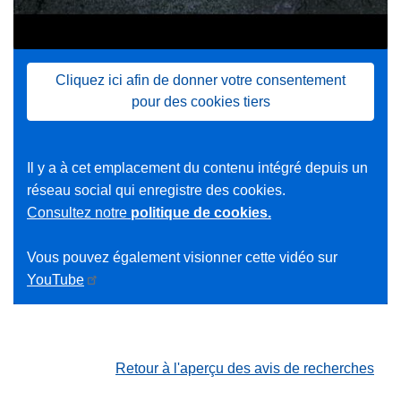
Cliquez ici afin de donner votre consentement
pour des cookies tiers
Il y a à cet emplacement du contenu intégré depuis un
réseau social qui enregistre des cookies.
Consultez notre
politique de cookies.
Vous pouvez également visionner cette vidéo sur
YouTube
Retour à l'aperçu des avis de recherches