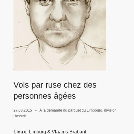
c
i
p
a
l
Vols par ruse chez des
personnes âgées
27.03.2015
À la demande du parquet du Limbourg, division
Hasselt
Lieux
Limburg & Vlaams-Brabant